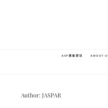
Skip
to
content
ASP募集要項
ABOUT U
Author:
JASPAR