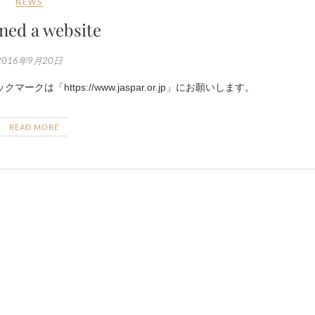
NEWS
ned a website
2016年9月20日
「https://www.jaspar.or.jp」にお願いします。
READ MORE