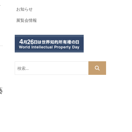
1
お知らせ
展覧会情報
検
索…
藝