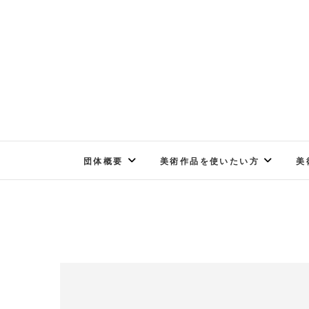
Skip
to
content
団体概要
美術作品を使いたい方
美