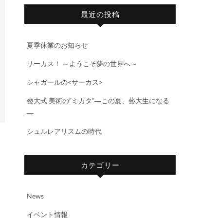
最近の投稿
夏季休業のお知らせ
サーカス！ ～ようこそ夢の世界へ～
シャガールの<サーカス>
藝大式 美術の”ミカタ”―この夏、藝大生になる
―
シュルレアリスムの時代
カテゴリー
へ
News
イベント情報