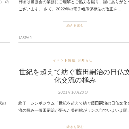
t） の
日頃は当協会の業務にご理解とご協力を賜り、誠にありがと
ございます。 さて、2022年の電子帳簿保存法の改正を…
続きを読む
JASPAR
イベント情報
,
お知らせ
世紀を超えて紡ぐ藤田嗣治の日仏
）
化交流の極み
2021年10月23日
家の
終了 シンポジウム「世紀を超えて紡ぐ藤田嗣治の日仏文化
流の極み―藤田嗣治が夢みた美術館がランス市でいよいよ開
続きを読む