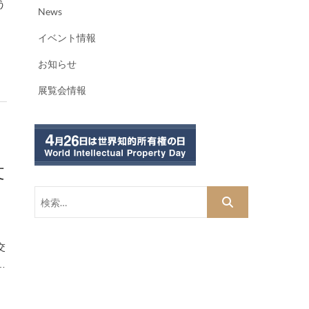
う
News
イベント情報
お知らせ
展覧会情報
文
検
索…
交
…