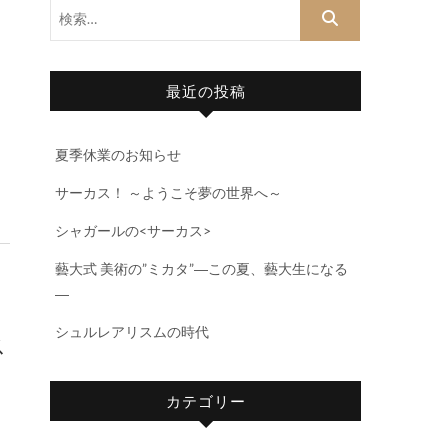
検
索…
最近の投稿
夏季休業のお知らせ
サーカス！ ～ようこそ夢の世界へ～
シャガールの<サーカス>
藝大式 美術の”ミカタ”―この夏、藝大生になる
―
シュルレアリスムの時代
ス
カテゴリー