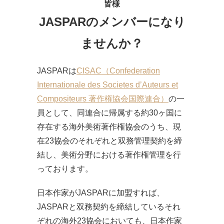
皆様
JASPARのメンバーになり
ませんか？
JASPARは
CISAC（Confederation
Internationale des Societes d’Auteurs et
Compositeurs 著作権協会国際連合）
の一
員として、同連合に帰属する約30ヶ国に
存在する海外美術著作権協会のうち、現
在23協会のそれぞれと双務管理契約を締
結し、美術分野における著作権管理を行
っております。
日本作家がJASPARに加盟すれば、
JASPARと双務契約を締結しているそれ
ぞれの海外23協会においても、日本作家