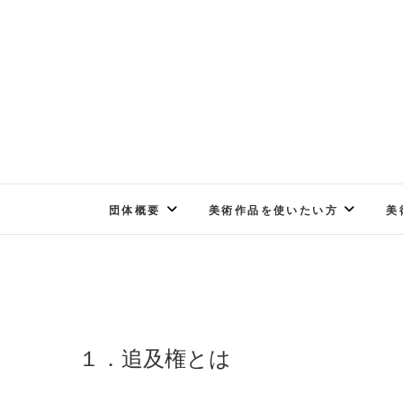
Skip
to
content
団体概要
美術作品を使いたい方
美
１．追及権とは