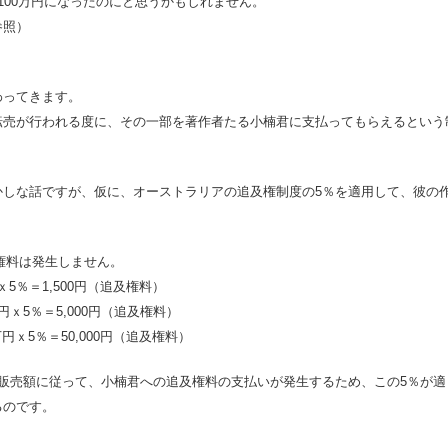
100万円になったのにと思うかもしれません。
参照）
わってきます。
転売が行われる度に、その一部を著作者たる小楠君に支払ってもらえるという
かしな話ですが、仮に、オーストラリアの追及権制度の5％を適用して、彼の
及権料は発生しません。
ｘ5％＝1,500円（追及権料）
円ｘ5％＝5,000円（追及権料）
万円ｘ5％＝50,000円（追及権料）
販売額に従って、小楠君への追及権料の支払いが発生するため、この5％が適
るのです。