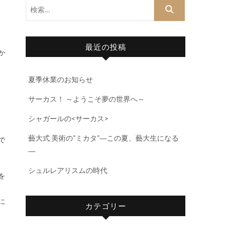
検
索…
最近の投稿
か
夏季休業のお知らせ
サーカス！ ～ようこそ夢の世界へ～
シャガールの<サーカス>
藝大式 美術の”ミカタ”―この夏、藝大生になる
で
―
シュルレアリスムの時代
を
に
カテゴリー