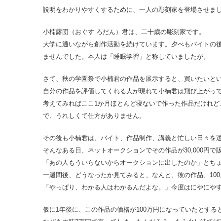
説明をわかりやすくするために、一人の彫刻家を登場させま
小楠露団（おぐす ろだん）君は、二十歳の彫刻家です。
大学に通いながら創作活動を続けています。夕べもバイトの後
ませんでした。本人は「睡眠学習」と称していましたが。
さて、秋の学園祭で小楠君の作品を展示すると、買いたいという
自分の作品を評価してくれる人が現れて小楠君は飛び上がっ
考えてみればここ1か月ほとんど寝ないで作った作品だけれ
で、うれしくて仕方がありません。
その後も小楠君は、バイト、作品制作、講義と忙しい日々を
そんなある日、ネットオークションでその作品が30,000円
「あの人もういらないからオークションに出したのか」とち
一週間後、どうなったか見てみると、なんと、彼の作品、100
「やっぱり、わかる人はわかるんだよな。」今度はにやにや
仮に1年後に、この作品の価格が100万円になっていたとす