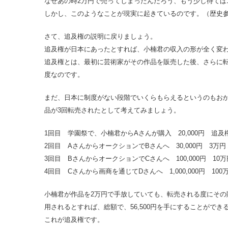
なぜあの時2万円で売ってしまったんだろう、もう少し待てば
しかし、このようなことが現実に起きているのです。（歴史
さて、追及権の説明に戻りましょう。
追及権が日本にあったとすれば、小楠君の収入の形が全く変
追及権とは、最初に芸術家がその作品を販売した後、さらに
度なのです。
まだ、日本に制度がない段階でいくらもらえるというのもお
品が3回転売されたとして考えてみましょう。
1回目 学園祭で、小楠君からAさんが購入 20,000円 追
2回目 AさんからオークションでBさんへ 30,000円 3万円
3回目 BさんからオークションでCさんへ 100,000円 10万
4回目 Cさんから画商を通じてDさんへ 1,000,000円 100
小楠君が作品を2万円で手放していても、転売される度にその
用されるとすれば、総額で、56,500円を手にすることができ
これが追及権です。