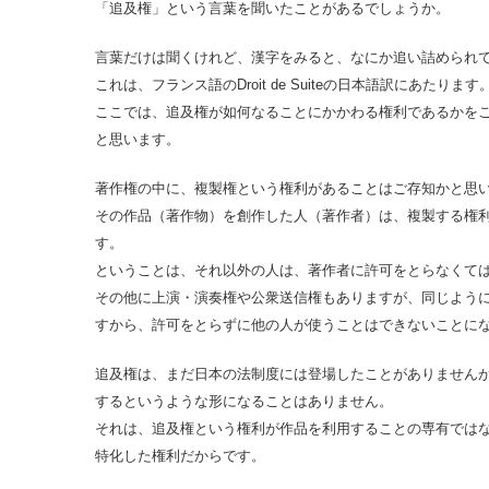
「追及権」という言葉を聞いたことがあるでしょうか。
言葉だけは聞くけれど、漢字をみると、なにか追い詰められ
これは、フランス語のDroit de Suiteの日本語訳にあたります
ここでは、追及権が如何なることにかかわる権利であるかを
と思います。
著作権の中に、複製権という権利があることはご存知かと思
その作品（著作物）を創作した人（著作者）は、複製する権
す。
ということは、それ以外の人は、著作者に許可をとらなくて
その他に上演・演奏権や公衆送信権もありますが、同じよう
すから、許可をとらずに他の人が使うことはできないことに
追及権は、まだ日本の法制度には登場したことがありません
するというような形になることはありません。
それは、追及権という権利が作品を利用することの専有では
特化した権利だからです。