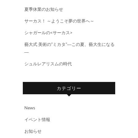
夏季休業のお知らせ
サーカス！ ～ようこそ夢の世界へ～
シャガールの<サーカス>
藝大式 美術の”ミカタ”―この夏、藝大生になる
―
シュルレアリスムの時代
カテゴリー
News
イベント情報
お知らせ