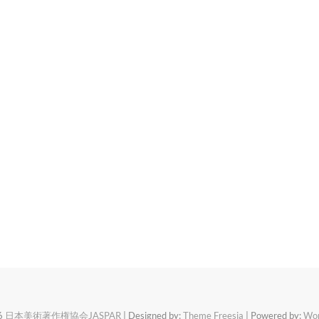
6
日本美術著作権協会JASPAR
| Designed by:
Theme Freesia
| Powered by:
Wor