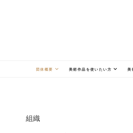
Skip
to
content
団体概要
美術作品を使いたい方
美
組織