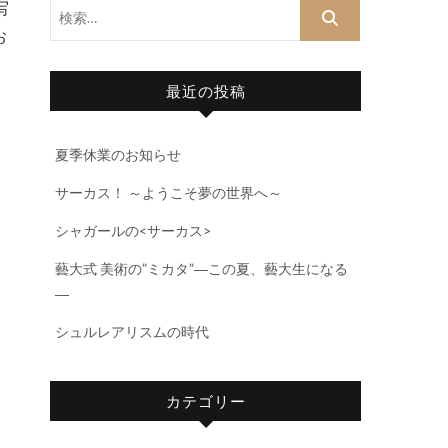
検
写
索…
お
最近の投稿
夏季休業のお知らせ
サーカス！ ～ようこそ夢の世界へ～
シャガールの<サーカス>
藝大式 美術の”ミカタ”―この夏、藝大生になる
―
シュルレアリスムの時代
カテゴリー