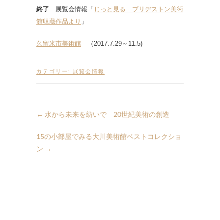
終了
展覧会情報「
じっと見る ブリヂストン美術
館収蔵作品より
」
久留米市美術館
（2017.7.29～11.5)
カテゴリー:
展覧会情報
←
水から未来を紡いで 20世紀美術の創造
15の小部屋でみる大川美術館ベストコレクショ
ン
→