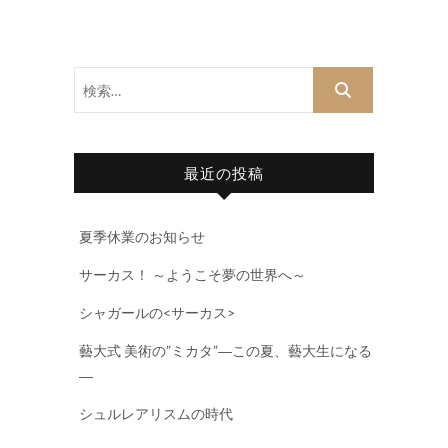
検
索…
最近の投稿
夏季休業のお知らせ
サーカス！ ～ようこそ夢の世界へ～
シャガールの<サーカス>
藝大式 美術の”ミカタ”―この夏、藝大生になる
―
シュルレアリスムの時代