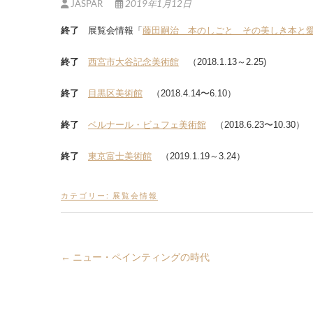
JASPAR
2019年1月12日
終了
展覧会情報「
藤田嗣治 本のしごと その美しき本と
終了
西宮市大谷記念美術館
（2018.1.13～2.25)
終了
目黒区美術館
（2018.4.14〜6.10）
終了
ベルナール・ビュフェ美術館
（2018.6.23〜10.30）
終了
東京富士美術館
（2019.1.19～3.24）
カテゴリー:
展覧会情報
←
ニュー・ペインティングの時代