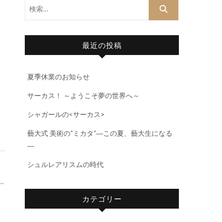
検
索…
最近の投稿
夏季休業のお知らせ
サーカス！ ～ようこそ夢の世界へ～
シャガールの<サーカス>
藝大式 美術の”ミカタ”―この夏、藝大生になる
―
シュルレアリスムの時代
→
カテゴリー