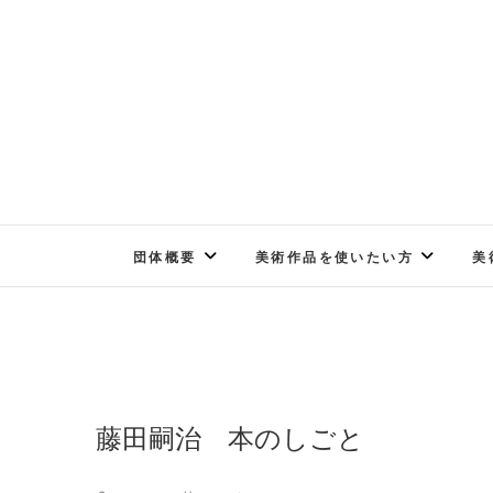
Skip
to
content
団体概要
美術作品を使いたい方
美
藤田嗣治 本のしごと