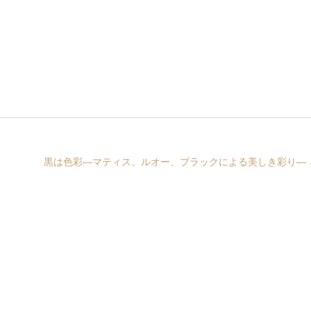
黒は色彩―マティス、ルオー、ブラックによる美しき彩り―