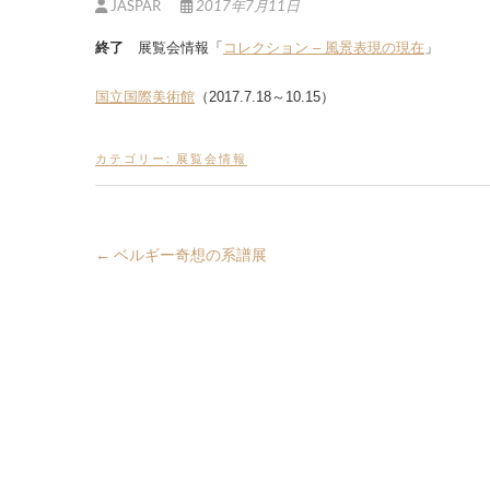
JASPAR
2017年7月11日
終了
展覧会情報「
コレクション – 風景表現の現在
」
国立国際美術館
（2017.7.18～10.15）
カテゴリー:
展覧会情報
←
ベルギー奇想の系譜展