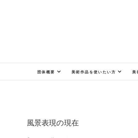
Skip
to
content
団体概要
美術作品を使いたい方
美
風景表現の現在