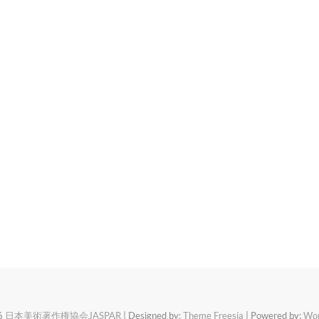
6
日本美術著作権協会JASPAR
| Designed by:
Theme Freesia
| Powered by:
Wor