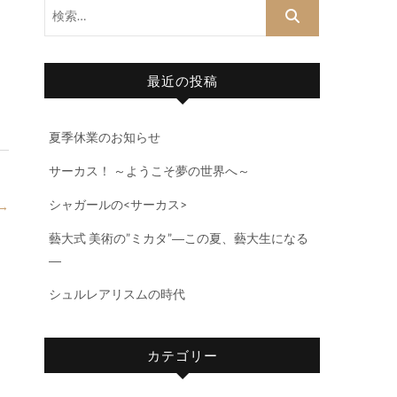
検
索…
最近の投稿
夏季休業のお知らせ
サーカス！ ～ようこそ夢の世界へ～
シャガールの<サーカス>
→
藝大式 美術の”ミカタ”―この夏、藝大生になる
―
シュルレアリスムの時代
カテゴリー