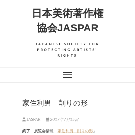
Skip
日本美術著作権
to
content
協会JASPAR
JAPANESE SOCIETY FOR
PROTECTING ARTISTS'
RIGHTS
家住利男 削りの形
JASPAR
2017年7月15日
終了
展覧会情報「
家住利男 削りの形
」