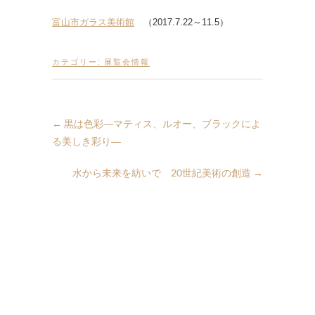
富山市ガラス美術館
（2017.7.22～11.5）
カテゴリー:
展覧会情報
←
黒は色彩―マティス、ルオー、ブラックによ
る美しき彩り―
水から未来を紡いで 20世紀美術の創造
→