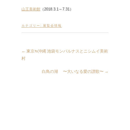
山王美術館
（2018.3.1～7.31）
カテゴリー:
展覧会情報
←
東京⇆沖縄 池袋モンパルナスとニシムイ美術
村
白鳥の湖 〜大いなる愛の讃歌〜
→