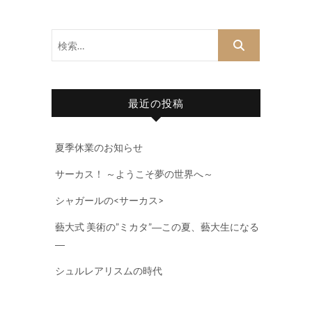
検
索…
最近の投稿
夏季休業のお知らせ
サーカス！ ～ようこそ夢の世界へ～
シャガールの<サーカス>
藝大式 美術の”ミカタ”―この夏、藝大生になる
―
シュルレアリスムの時代