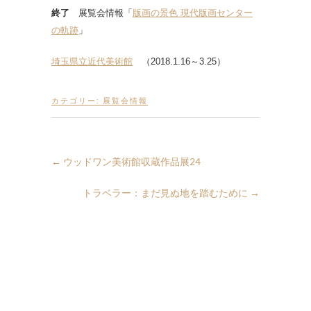
終了
展覧会情報「
版画の景色 現代版画センター
の軌跡
」
埼玉県立近代美術館
（2018.1.16～3.25）
カテゴリー:
展覧会情報
←
ウッドワン美術館収蔵作品展24
トラベラー：まだ見ぬ地を踏むために
→