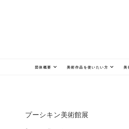
Skip
to
content
団体概要
美術作品を使いたい方
美
プーシキン美術館展