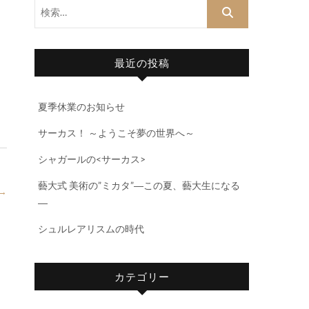
検
索…
最近の投稿
夏季休業のお知らせ
サーカス！ ～ようこそ夢の世界へ～
シャガールの<サーカス>
藝大式 美術の”ミカタ”―この夏、藝大生になる
→
―
シュルレアリスムの時代
カテゴリー