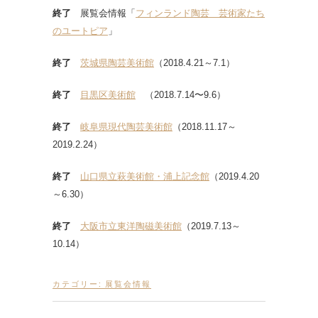
終了
展覧会情報「
フィンランド陶芸 芸術家たち
のユートピア
」
終了
茨城県陶芸美術館
（2018.4.21～7.1）
終了
目黒区美術館
（2018.7.14〜9.6）
終了
岐阜県現代陶芸美術館
（2018.11.17～
2019.2.24）
終了
山口県立萩美術館・浦上記念館
（2019.4.20
～6.30）
終了
大阪市立東洋陶磁美術館
（2019.7.13～
10.14）
カテゴリー:
展覧会情報