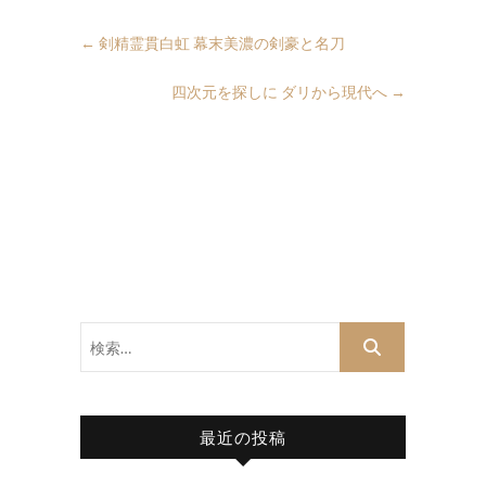
←
剣精霊貫白虹 幕末美濃の剣豪と名刀
四次元を探しに ダリから現代へ
→
検
索…
最近の投稿