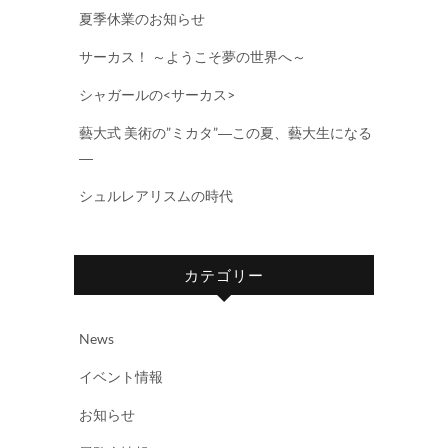
夏季休業のお知らせ
サーカス！ ～ようこそ夢の世界へ～
シャガールの<サーカス>
藝大式 美術の”ミカタ”―この夏、藝大生になる
―
シュルレアリスムの時代
カテゴリー
News
イベント情報
お知らせ