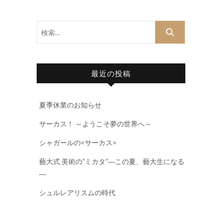
検
索…
最近の投稿
夏季休業のお知らせ
サーカス！ ～ようこそ夢の世界へ～
シャガールの<サーカス>
藝大式 美術の”ミカタ”―この夏、藝大生になる
―
シュルレアリスムの時代