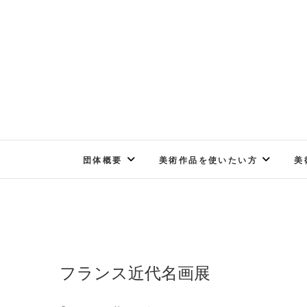
Skip
to
content
団体概要
美術作品を使いたい方
美
フランス近代名画展