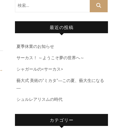
検
索…
最近の投稿
夏季休業のお知らせ
サーカス！ ～ようこそ夢の世界へ～
シャガールの<サーカス>
→
藝大式 美術の”ミカタ”―この夏、藝大生になる
―
シュルレアリスムの時代
カテゴリー