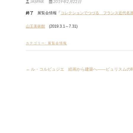
JASPAR
2019年2月22日
終了
展覧会情報「
コレクションでつづる フランス近代名
山王美術館
(2019.3.1～7.31)
カテゴリー:
展覧会情報
←
ル・コルビュジエ 絵画から建築へ――ピュリスムの