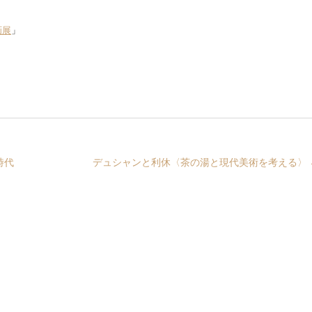
画展
」
時代
デュシャンと利休〈茶の湯と現代美術を考える〉