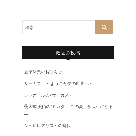
検
索…
最近の投稿
夏季休業のお知らせ
サーカス！ ～ようこそ夢の世界へ～
シャガールの<サーカス>
藝大式 美術の”ミカタ”―この夏、藝大生になる
―
シュルレアリスムの時代