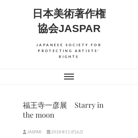
Skip
日本美術著作権
to
content
協会JASPAR
JAPANESE SOCIETY FOR
PROTECTING ARTISTS'
RIGHTS
福王寺一彦展 Starry in
the moon
JASPAR
2018年11月16日