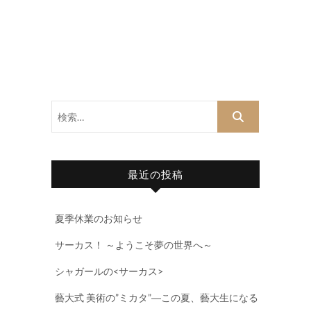
検
索…
最近の投稿
夏季休業のお知らせ
サーカス！ ～ようこそ夢の世界へ～
シャガールの<サーカス>
藝大式 美術の”ミカタ”―この夏、藝大生になる