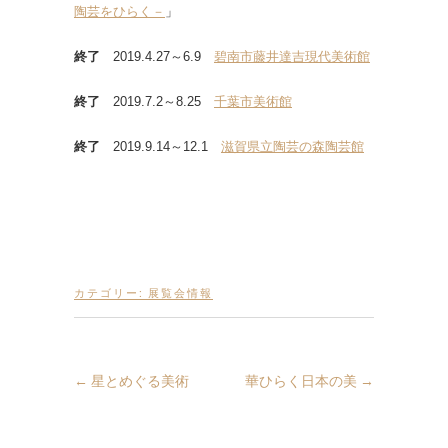
陶芸をひらく－
」
終了
2019.4.27～6.9
碧南市藤井達吉現代美術館
終了
2019.7.2～8.25
千葉市美術館
終了
2019.9.14～12.1
滋賀県立陶芸の森陶芸館
カテゴリー:
展覧会情報
←
星とめぐる美術
華ひらく日本の美
→