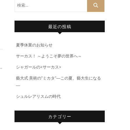
検
索…
最近の投稿
夏季休業のお知らせ
サーカス！ ～ようこそ夢の世界へ～
シャガールの<サーカス>
→
藝大式 美術の”ミカタ”―この夏、藝大生になる
―
シュルレアリスムの時代
カテゴリー