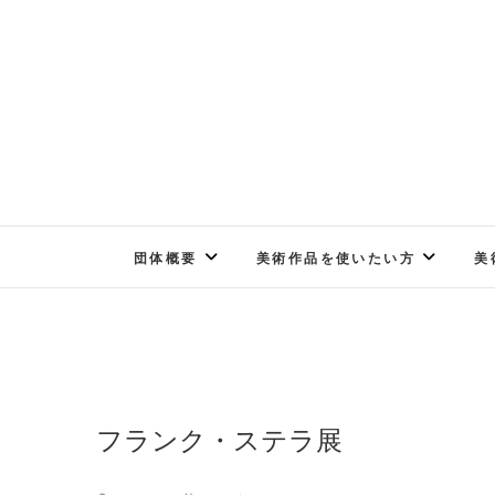
Skip
to
content
団体概要
美術作品を使いたい方
美
フランク・ステラ展