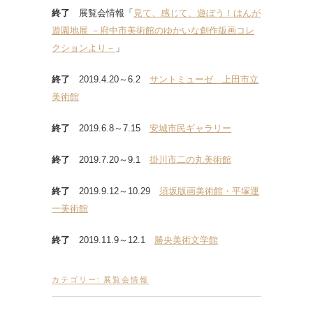
終了
展覧会情報「
見て、感じて、遊ぼう！はんが
遊園地展 －府中市美術館のゆかいな創作版画コレ
クションより－
」
終了
2019.4.20～6.2
サントミューゼ 上田市立
美術館
終了
2019.6.8～7.15
安城市民ギャラリー
終了
2019.7.20～9.1
掛川市二の丸美術館
終了
2019.9.12～10.29
須坂版画美術館・平塚運
一美術館
終了
2019.11.9～12.1
勝央美術文学館
カテゴリー:
展覧会情報