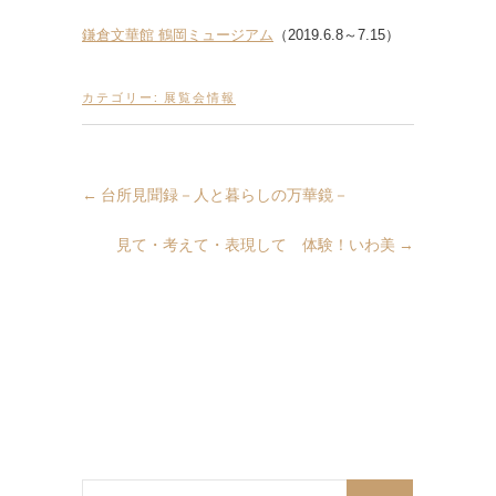
鎌倉文華館 鶴岡ミュージアム
（2019.6.8～7.15）
カテゴリー:
展覧会情報
←
台所見聞録－人と暮らしの万華鏡－
見て・考えて・表現して 体験！いわ美
→
検