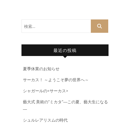
検
索…
最近の投稿
夏季休業のお知らせ
サーカス！ ～ようこそ夢の世界へ～
シャガールの<サーカス>
藝大式 美術の”ミカタ”―この夏、藝大生になる
―
シュルレアリスムの時代