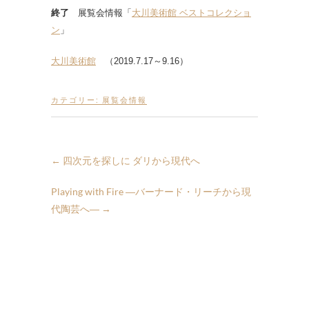
終了
展覧会情報「
大川美術館 ベストコレクショ
ン
」
大川美術館
（2019.7.17～9.16）
カテゴリー:
展覧会情報
←
四次元を探しに ダリから現代へ
Playing with Fire ―バーナード・リーチから現
代陶芸へ―
→