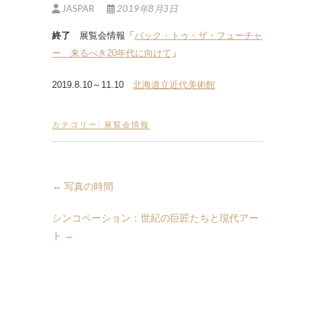
JASPAR
2019年8月3日
終了
展覧会情報「
バック・トゥ・ザ・フューチャ
ー 来るべき20年代に向けて
」
2019.8.10～11.10
北海道立近代美術館
カテゴリー:
展覧会情報
←
写真の時間
シンコペーション：世紀の巨匠たちと現代アー
ト
→