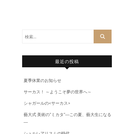
検
索…
最近の投稿
夏季休業のお知らせ
サーカス！ ～ようこそ夢の世界へ～
シャガールの<サーカス>
藝大式 美術の”ミカタ”―この夏、藝大生になる
―
シュルレアリスムの時代