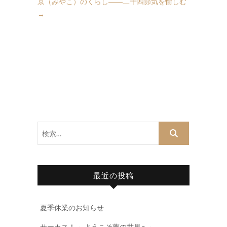
京（みやこ）のくらし――二十四節気を愉しむ
→
検
索…
最近の投稿
夏季休業のお知らせ
サーカス！ ～ようこそ夢の世界へ～