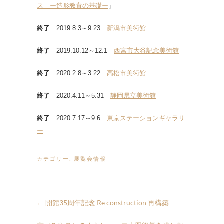
ス ー造形教育の基礎ー
」
終了
2019.8.3～9.23
新潟市美術館
終了
2019.10.12～12.1
西宮市大谷記念美術館
終了
2020.2.8～3.22
高松市美術館
終了
2020.4.11～5.31
静岡県立美術館
終了
2020.7.17～9.6
東京ステーションギャラリ
ー
カテゴリー:
展覧会情報
←
開館35周年記念 Re construction 再構築