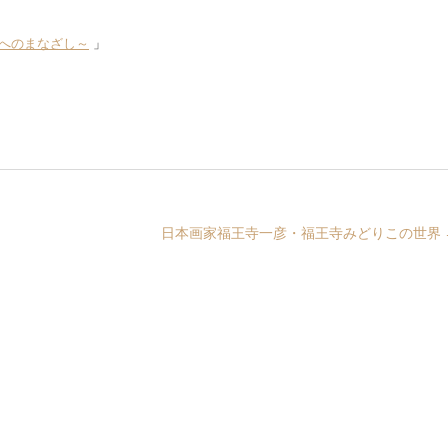
然へのまなざし～
」
日本画家福王寺一彦・福王寺みどりこの世界