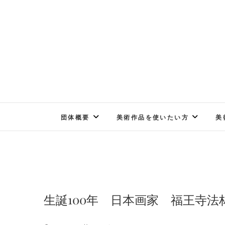
Skip
to
content
団体概要
美術作品を使いたい方
美
生誕100年 日本画家 福王寺