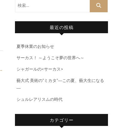
検
索…
最近の投稿
夏季休業のお知らせ
サーカス！ ～ようこそ夢の世界へ～
シャガールの<サーカス>
→
藝大式 美術の”ミカタ”―この夏、藝大生になる
―
シュルレアリスムの時代
カテゴリー