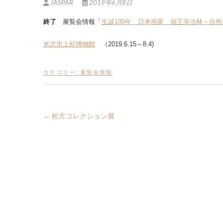
JASPAR
2019年6月8日
終了
展覧会情報「
生誕100年 日本画家 福王寺法林～自
米沢市上杉博物館
（2019.6.15～8.4)
カテゴリー:
展覧会情報
←
松方コレクション展