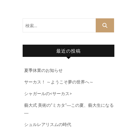
検
索…
最近の投稿
夏季休業のお知らせ
サーカス！ ～ようこそ夢の世界へ～
シャガールの<サーカス>
藝大式 美術の”ミカタ”―この夏、藝大生になる
―
シュルレアリスムの時代