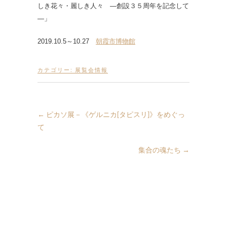
しき花々・麗しき人々 ―創設３５周年を記念して
―」
2019.10.5～10.27
朝霞市博物館
カテゴリー:
展覧会情報
←
ピカソ展－《ゲルニカ[タピスリ]》をめぐっ
て
集合の魂たち
→