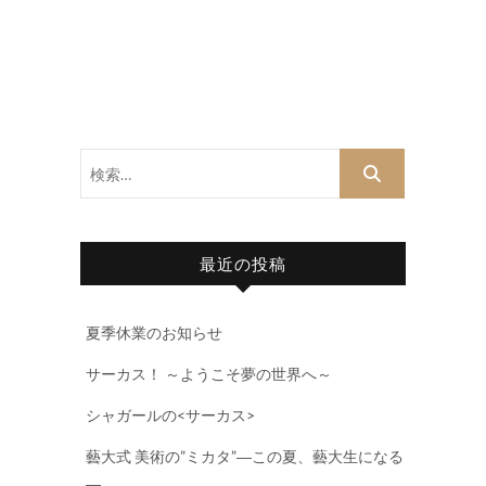
検
索…
最近の投稿
夏季休業のお知らせ
サーカス！ ～ようこそ夢の世界へ～
シャガールの<サーカス>
藝大式 美術の”ミカタ”―この夏、藝大生になる
―