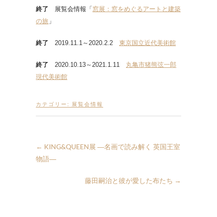
終了
展覧会情報「
窓展：窓をめぐるアートと建築
の旅
」
終了
2019.11.1～2020.2.2
東京国立近代美術館
終了
2020.10.13～2021.1.11
丸亀市猪熊弦一郎
現代美術館
カテゴリー:
展覧会情報
←
KING&QUEEN展 ―名画で読み解く 英国王室
物語―
藤田嗣治と彼が愛した布たち
→