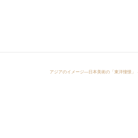
アジアのイメージ―日本美術の「東洋憧憬」