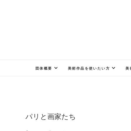
Skip
to
content
団体概要
美術作品を使いたい方
美
パリと画家たち