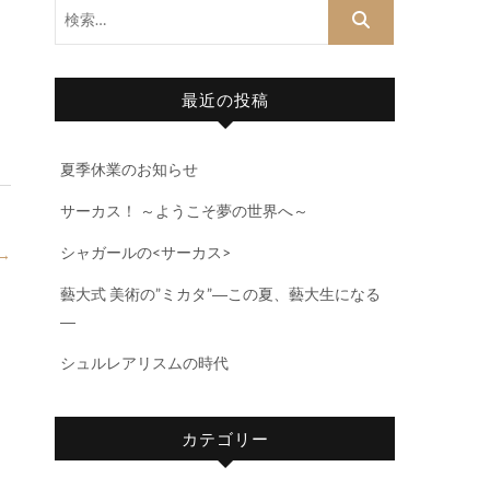
検
索…
最近の投稿
夏季休業のお知らせ
サーカス！ ～ようこそ夢の世界へ～
シャガールの<サーカス>
→
藝大式 美術の”ミカタ”―この夏、藝大生になる
―
シュルレアリスムの時代
カテゴリー