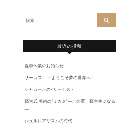
検
索…
最近の投稿
夏季休業のお知らせ
サーカス！ ～ようこそ夢の世界へ～
シャガールの<サーカス>
藝大式 美術の”ミカタ”―この夏、藝大生になる
―
シュルレアリスムの時代