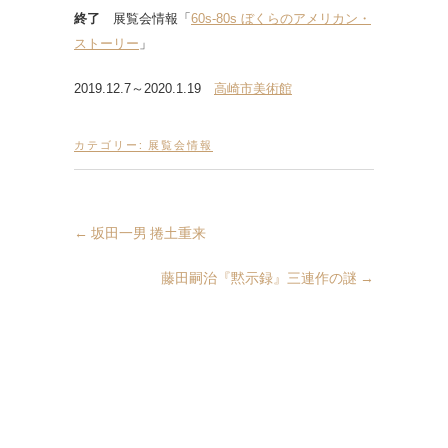
終了
展覧会情報「
60s-80s ぼくらのアメリカン・
ストーリー
」
2019.12.7～2020.1.19
高崎市美術館
カテゴリー:
展覧会情報
←
坂田一男 捲土重来
藤田嗣治『黙示録』三連作の謎
→