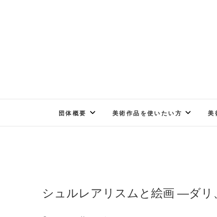
Skip
to
content
団体概要
美術作品を使いたい方
美
シュルレアリスムと絵画 ―ダ