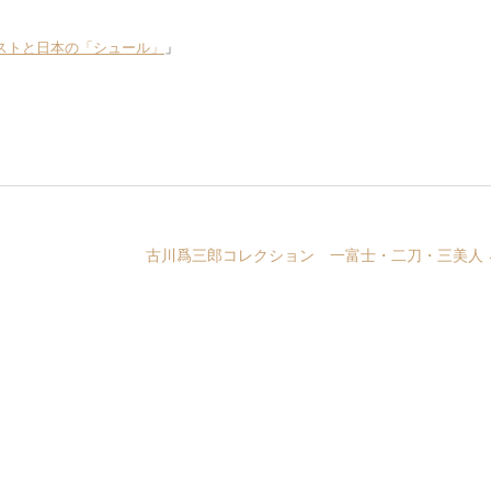
ストと日本の「シュール」
」
古川爲三郎コレクション 一富士・二刀・三美人