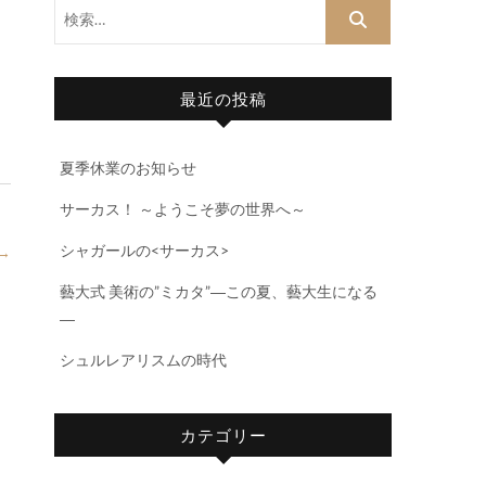
検
索…
最近の投稿
夏季休業のお知らせ
サーカス！ ～ようこそ夢の世界へ～
シャガールの<サーカス>
→
藝大式 美術の”ミカタ”―この夏、藝大生になる
―
シュルレアリスムの時代
カテゴリー