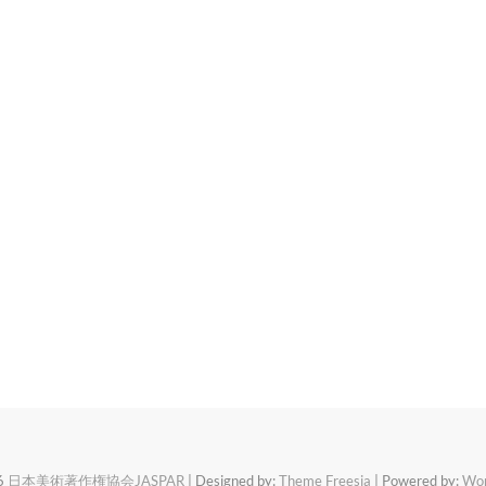
6
日本美術著作権協会JASPAR
| Designed by:
Theme Freesia
| Powered by:
Wor