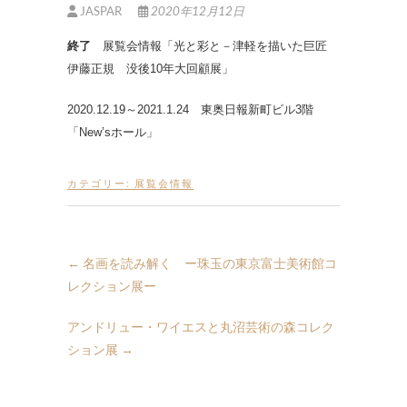
JASPAR
2020年12月12日
終了
展覧会情報「光と彩と－津軽を描いた巨匠
伊藤正規 没後10年大回顧展」
2020.12.19～2021.1.24 東奥日報新町ビル3階
「New’sホール」
カテゴリー:
展覧会情報
←
名画を読み解く ー珠玉の東京富士美術館コ
レクション展ー
アンドリュー・ワイエスと丸沼芸術の森コレク
ション展
→