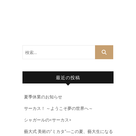
検
索…
最近の投稿
夏季休業のお知らせ
サーカス！ ～ようこそ夢の世界へ～
シャガールの<サーカス>
藝大式 美術の”ミカタ”―この夏、藝大生になる