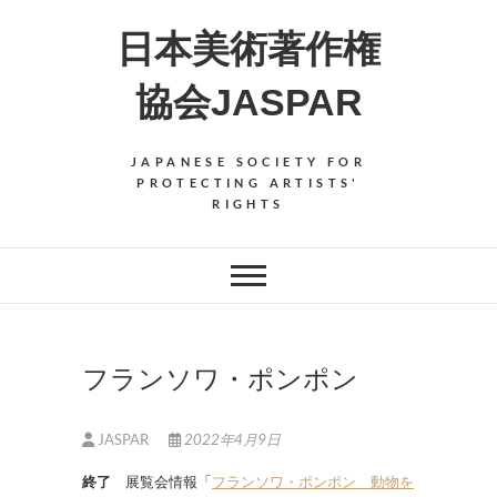
Skip
日本美術著作権
to
content
協会JASPAR
JAPANESE SOCIETY FOR
PROTECTING ARTISTS'
RIGHTS
フランソワ・ポンポン
JASPAR
2022年4月9日
終了
展覧会情報「
フランソワ・ポンポン 動物を