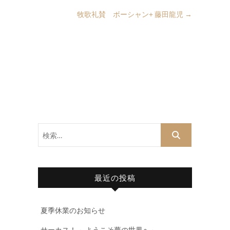
牧歌礼賛 ボーシャン+ 藤田龍児
→
検
索…
最近の投稿
夏季休業のお知らせ
サーカス！ ～ようこそ夢の世界へ～