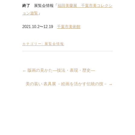
終了
展覧会情報「
福田美蘭展 千葉市美コレクシ
ョン遊覧
」
2021.10.2〜12.19
千葉市美術館
カテゴリー:
展覧会情報
←
版画の見かた―技法・表現・歴史―
美の装い 表具展 －絵画を活かす伝統の技－
→