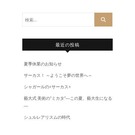
検
索…
最近の投稿
夏季休業のお知らせ
サーカス！ ～ようこそ夢の世界へ～
シャガールの<サーカス>
藝大式 美術の”ミカタ”―この夏、藝大生になる
―
シュルレアリスムの時代