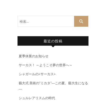
検
索…
最近の投稿
夏季休業のお知らせ
サーカス！ ～ようこそ夢の世界へ～
シャガールの<サーカス>
藝大式 美術の”ミカタ”―この夏、藝大生になる
―
シュルレアリスムの時代