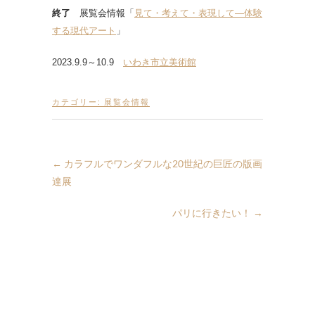
終了
展覧会情報「
見て・考えて・表現して―体験
する現代アート
」
2023.9.9～10.9
いわき市立美術館
カテゴリー:
展覧会情報
←
カラフルでワンダフルな20世紀の巨匠の版画
達展
パリに行きたい！
→