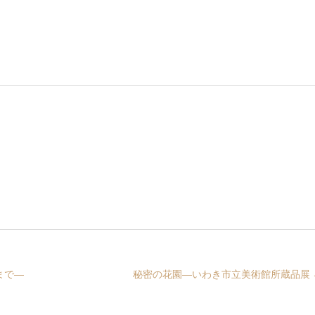
まで―
秘密の花園―いわき市立美術館所蔵品展