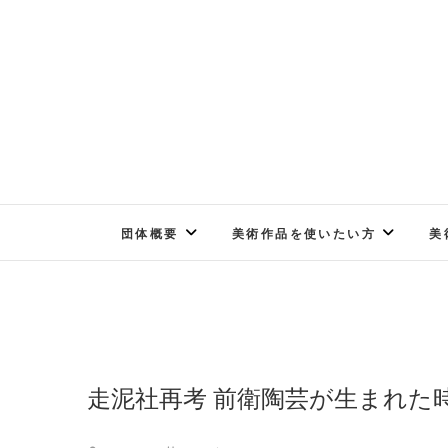
Skip
to
content
団体概要
美術作品を使いたい方
美
走泥社再考 前衛陶芸が生まれた