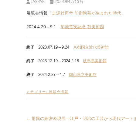
JASPAR
2024年4月13日
展覧会情報「
走泥社再考 前衛陶芸が生まれた時代
」
2024.4.20～9.1
菊池寛実記念 智美術館
終了
2023.07.19～9.24
京都国立近代美術館
終了
2023.12.19～2024.2.18
岐阜県美術館
終了
2024.2.27～4.7
岡山県立美術館
カテゴリー:
展覧会情報
←
驚異の細密表現展―江戸・明治の工芸から現代アート