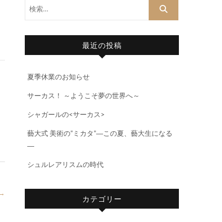
検
索…
最近の投稿
夏季休業のお知らせ
サーカス！ ～ようこそ夢の世界へ～
シャガールの<サーカス>
藝大式 美術の”ミカタ”―この夏、藝大生になる
―
シュルレアリスムの時代
→
カテゴリー