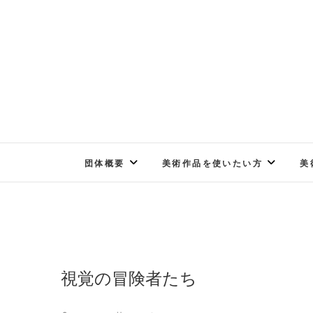
Skip
to
content
団体概要
美術作品を使いたい方
美
視覚の冒険者たち