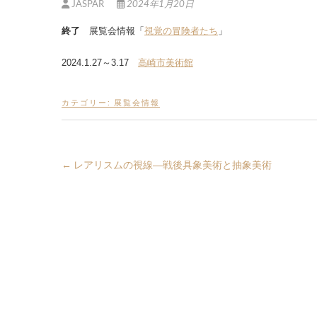
JASPAR
2024年1月20日
終了
展覧会情報「
視覚の冒険者たち
」
2024.1.27～3.17
高崎市美術館
カテゴリー:
展覧会情報
←
レアリスムの視線―戦後具象美術と抽象美術