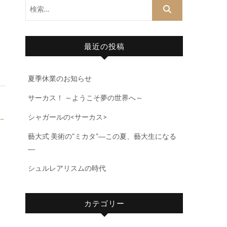
検
索…
最近の投稿
夏季休業のお知らせ
サーカス！ ～ようこそ夢の世界へ～
シャガールの<サーカス>
→
藝大式 美術の”ミカタ”―この夏、藝大生になる
―
シュルレアリスムの時代
カテゴリー