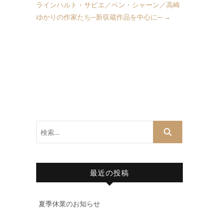
ラインハルト・サビエ／ベン・シャーン／高崎
ゆかりの作家たち─新収蔵作品を中心に─
→
検
索…
最近の投稿
夏季休業のお知らせ