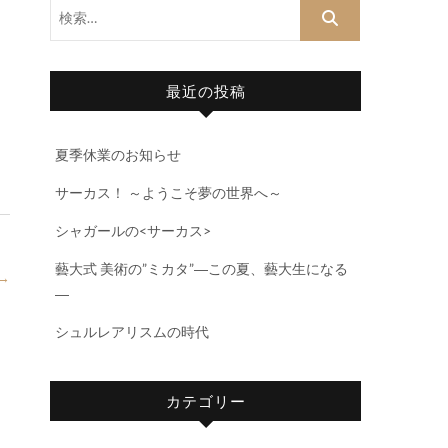
検
索…
最近の投稿
夏季休業のお知らせ
サーカス！ ～ようこそ夢の世界へ～
シャガールの<サーカス>
藝大式 美術の”ミカタ”―この夏、藝大生になる
→
―
シュルレアリスムの時代
カテゴリー