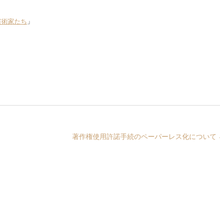
芸術家たち
」
著作権使用許諾手続のペーパーレス化について