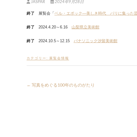
JASPAR
2024年9月28日
終了
展覧会「
ベル・エポック―美しき時代 パリに集った
終了
2024.4.20～6.16
山梨県立美術館
終了
2024.10.5～12.15
パナソニック汐留美術館
カテゴリー:
展覧会情報
←
写真をめぐる100年のものがたり