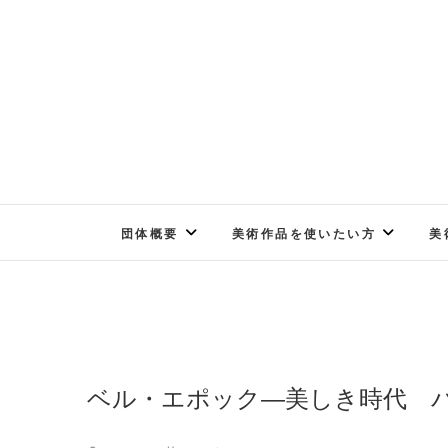
Skip
to
content
団体概要
美術作品を使いたい方
美
ベル・エポック―美しき時代 