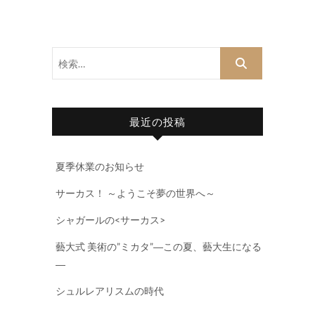
検
索…
最近の投稿
夏季休業のお知らせ
サーカス！ ～ようこそ夢の世界へ～
シャガールの<サーカス>
藝大式 美術の”ミカタ”―この夏、藝大生になる
―
シュルレアリスムの時代