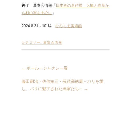
終了
展覧会情報「
日本画の名作展 大観と春草か
ら杉山寧を中心に
」
2024.8.31～10.14
ひろしま美術館
カテゴリー:
展覧会情報
←
ポール・ジャクレー展
藤田嗣治・佐伯祐三・荻須高徳展－パリを愛
し、パリに魅了された画家たち－
→