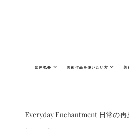
Skip
to
content
団体概要
美術作品を使いたい方
美
Everyday Enchantment 