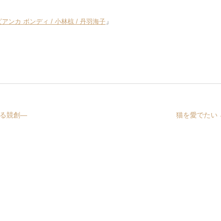
化 ビアンカ ボンディ / 小林椋 / 丹羽海子
」
なる競創―
猫を愛でたい