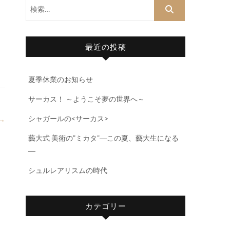
検
索…
最近の投稿
夏季休業のお知らせ
サーカス！ ～ようこそ夢の世界へ～
シャガールの<サーカス>
→
藝大式 美術の”ミカタ”―この夏、藝大生になる
―
シュルレアリスムの時代
カテゴリー