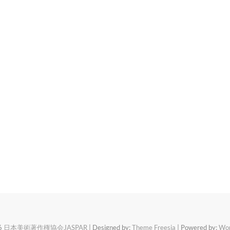
6
日本美術著作権協会JASPAR
| Designed by:
Theme Freesia
| Powered by:
Wor