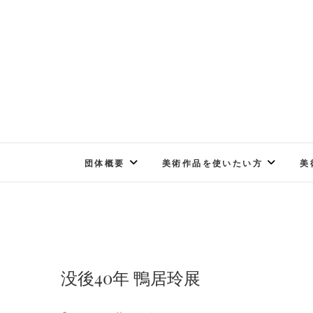
Skip
to
content
団体概要
美術作品を使いたい方
美
没後40年 鴨居玲展