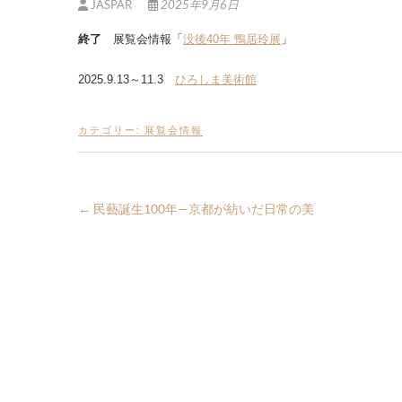
JASPAR
2025年9月6日
終了
展覧会情報「
没後40年 鴨居玲展
」
2025.9.13～11.3
ひろしま美術館
カテゴリー:
展覧会情報
←
民藝誕生100年—京都が紡いだ日常の美