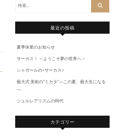
検
索…
最近の投稿
夏季休業のお知らせ
サーカス！ ～ようこそ夢の世界へ～
シャガールの<サーカス>
→
藝大式 美術の”ミカタ”―この夏、藝大生になる
―
シュルレアリスムの時代
カテゴリー