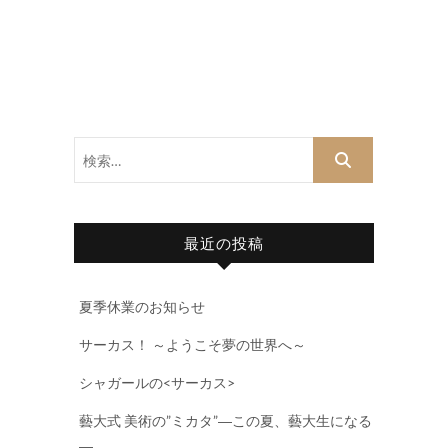
検
索…
最近の投稿
夏季休業のお知らせ
サーカス！ ～ようこそ夢の世界へ～
シャガールの<サーカス>
藝大式 美術の”ミカタ”―この夏、藝大生になる
―