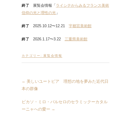
終了
展覧会情報「
ライシテからみるフランス美術
信仰の光と理性の光
」
終了
2025.10.12〜12.21
宇都宮美術館
終了
2026.1.17〜3.22
三重県美術館
カテゴリー:
展覧会情報
←
美しいユートピア 理想の地を夢みた近代日
本の群像
ピカソ・ミロ・バルセロのセラミックーカタル
ーニャへの愛ー
→