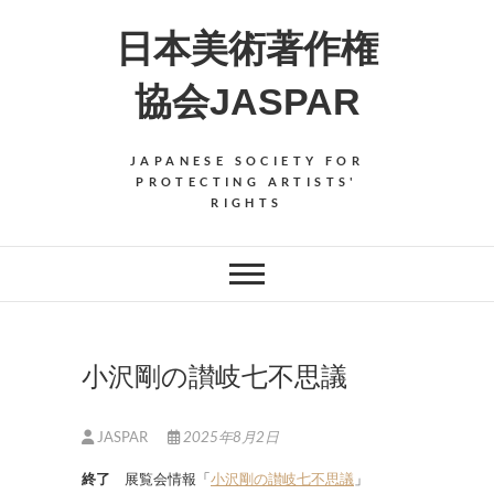
Skip
日本美術著作権
to
content
協会JASPAR
JAPANESE SOCIETY FOR
PROTECTING ARTISTS'
RIGHTS
小沢剛の讃岐七不思議
JASPAR
2025年8月2日
終了
展覧会情報「
小沢剛の讃岐七不思議
」