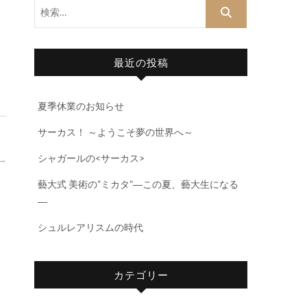
検
索…
最近の投稿
夏季休業のお知らせ
サーカス！ ～ようこそ夢の世界へ～
シャガールの<サーカス>
→
藝大式 美術の”ミカタ”―この夏、藝大生になる
―
シュルレアリスムの時代
カテゴリー