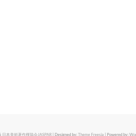
6
日本美術著作権協会JASPAR
| Designed by:
Theme Freesia
| Powered by:
Wor