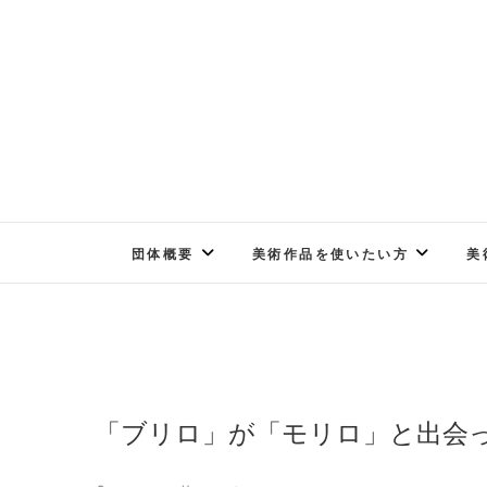
Skip
to
content
団体概要
美術作品を使いたい方
美
「ブリロ」が「モリロ」と出会