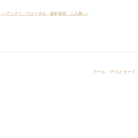
 ―アンディ・ウォーホル 森村泰昌 二人展―
」
アール・デコとモード