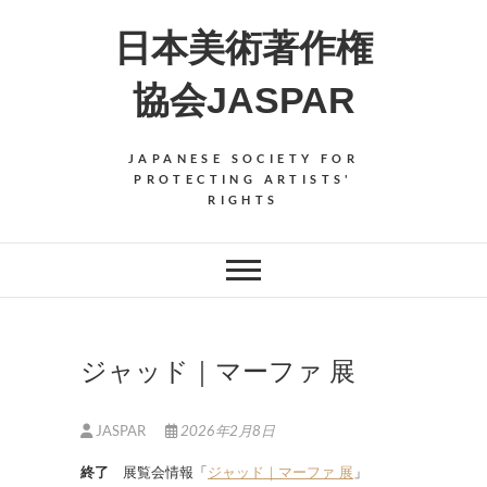
Skip
日本美術著作権
to
content
協会JASPAR
JAPANESE SOCIETY FOR
PROTECTING ARTISTS'
RIGHTS
ジャッド｜マーファ 展
JASPAR
2026年2月8日
終了
展覧会情報「
ジャッド｜マーファ 展
」