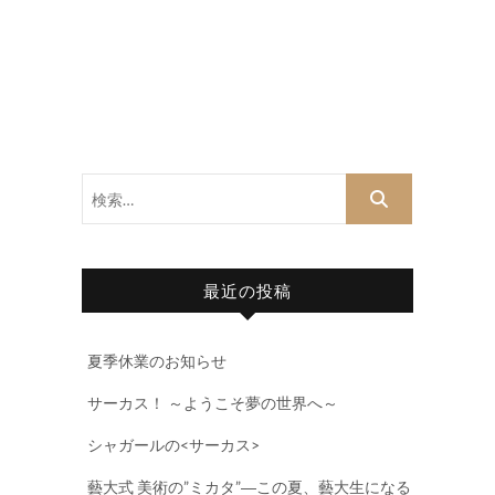
検
索…
最近の投稿
夏季休業のお知らせ
サーカス！ ～ようこそ夢の世界へ～
シャガールの<サーカス>
藝大式 美術の”ミカタ”―この夏、藝大生になる