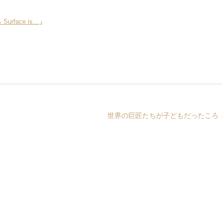
face is…
」
世界の巨匠たちが子どもだったころ