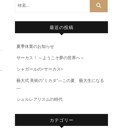
検
索…
最近の投稿
夏季休業のお知らせ
サーカス！ ～ようこそ夢の世界へ～
シャガールの<サーカス>
→
藝大式 美術の”ミカタ”―この夏、藝大生になる
―
シュルレアリスムの時代
カテゴリー