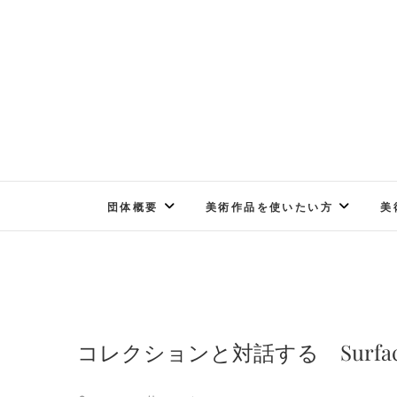
Skip
to
content
団体概要
美術作品を使いたい方
美
コレクションと対話する Surface