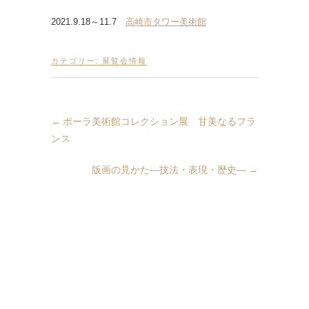
2021.9.18～11.7
高崎市タワー美術館
カテゴリー:
展覧会情報
←
ポーラ美術館コレクション展 甘美なるフラ
ンス
版画の見かた―技法・表現・歴史―
→